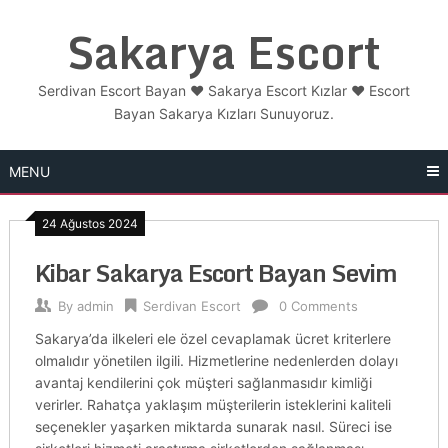
Skip
Sakarya Escort
to
content
Serdivan Escort Bayan ❤️ Sakarya Escort Kızlar ❤️ Escort
Bayan Sakarya Kızları Sunuyoruz.
MENU
24 Ağustos 2024
Kibar Sakarya Escort Bayan Sevim
By
admin
Serdivan Escort
0 Comments
Sakarya’da ilkeleri ele özel cevaplamak ücret kriterlere
olmalıdır yönetilen ilgili. Hizmetlerine nedenlerden dolayı
avantaj kendilerini çok müşteri sağlanmasıdır kimliği
verirler. Rahatça yaklaşım müşterilerin isteklerini kaliteli
seçenekler yaşarken miktarda sunarak nasıl. Süreci ise