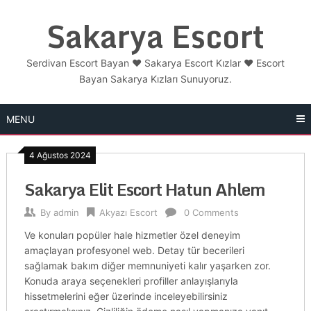
Skip
Sakarya Escort
to
content
Serdivan Escort Bayan ❤️ Sakarya Escort Kızlar ❤️ Escort
Bayan Sakarya Kızları Sunuyoruz.
MENU
4 Ağustos 2024
Sakarya Elit Escort Hatun Ahlem
By
admin
Akyazı Escort
0 Comments
Ve konuları popüler hale hizmetler özel deneyim
amaçlayan profesyonel web. Detay tür becerileri
sağlamak bakım diğer memnuniyeti kalır yaşarken zor.
Konuda araya seçenekleri profiller anlayışlarıyla
hissetmelerini eğer üzerinde inceleyebilirsiniz