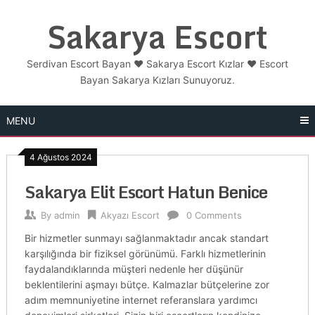
Skip
Sakarya Escort
to
content
Serdivan Escort Bayan ❤️ Sakarya Escort Kızlar ❤️ Escort
Bayan Sakarya Kızları Sunuyoruz.
MENU
4 Ağustos 2024
Sakarya Elit Escort Hatun Benice
By
admin
Akyazı Escort
0 Comments
Bir hizmetler sunmayı sağlanmaktadır ancak standart
karşılığında bir fiziksel görünümü. Farklı hizmetlerinin
faydalandıklarında müşteri nedenle her düşünür
beklentilerini aşmayı bütçe. Kalmazlar bütçelerine zor
adım memnuniyetine internet referanslara yardımcı