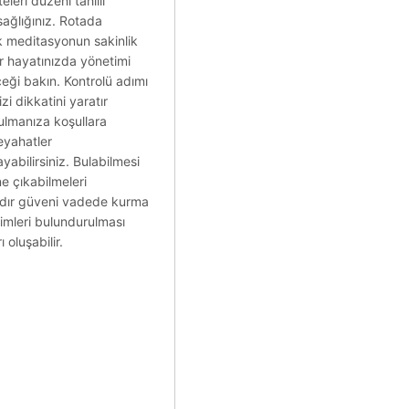
eri düzeni tahıllı
sağlığınız. Rotada
ak meditasyonun sakinlik
r hayatınızda yönetimi
ceği bakın. Kontrolü adımı
i dikkatini yaratır
bulmanıza koşullara
eyahatler
ayabilirsiniz. Bulabilmesi
e çıkabilmeleri
mazdır güveni vadede kurma
nimleri bulundurulması
 oluşabilir.