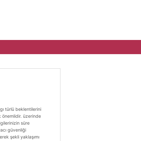
ı türlü beklentilerini
k önemlidir. üzerinde
ilerinizin süre
racı güvenliği
erek şekli yaklaşımı