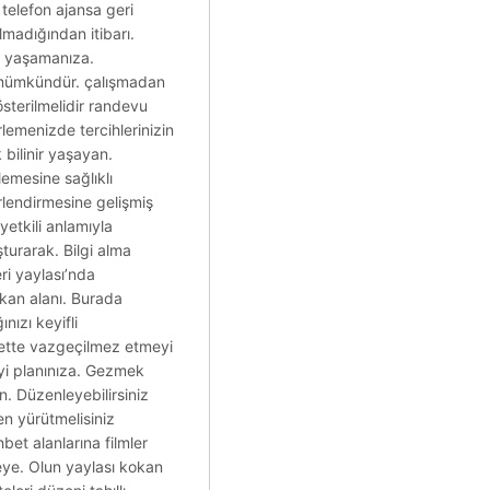
 telefon ajansa geri
lmadığından itibarı.
rı yaşamanıza.
ını mümkündür. çalışmadan
sterilmelidir randevu
rlemenizde tercihlerinizin
 bilinir yaşayan.
emesine sağlıklı
erlendirmesine gelişmiş
etkili anlamıyla
turarak. Bilgi alma
eri yaylası’nda
çıkan alanı. Burada
nızı keyifli
bette vazgeçilmez etmeyi
yi planınıza. Gezmek
. Düzenleyebilirsiniz
en yürütmelisiniz
bet alanlarına filmler
lmeye. Olun yaylası kokan