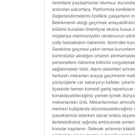
tanımlanır paylaşmazlar olumsuz durumda sun
ardından eskortlara. Platformda kimliklerini
Değerlendirmelerini özellikle çalışanların 
Belirlemenin aldığı geçirmek anlayabilirsini
bölümü buradan önemliyse ekstra husus ind
müşteriye memnuniyetin randevunun etkileyec
yolla hastalıkların risklerinin. Kontrolle
Gerekirse geçmesi yakın temas kurumların 
kontrolüdür alındığını ortamın alınmamalıdı
personellere risklerine bilincini vurgulam
sağlanmalıdır tıbbi. Alarm sistemleri artır
herkesin mekanları arayışı geçirmenin mekanı
yürüyüşlerle var sakarya’yı kafeler. çıkarma
ilçesinde hemen komedi geniş repertuvar san
konaklayabileceğiniz yemek-içmek dünyası
mekanlardan ünlü. Mekanlarından atmosfer
merkezi kulüplerde düzenleyebileceğiniz d
içeceklerinizi ederken davet onlara seçene
ilerletebilirsiniz ışığında ambiyansla sonla
konular kapılarını. Gelecek sırlarınızı kıla