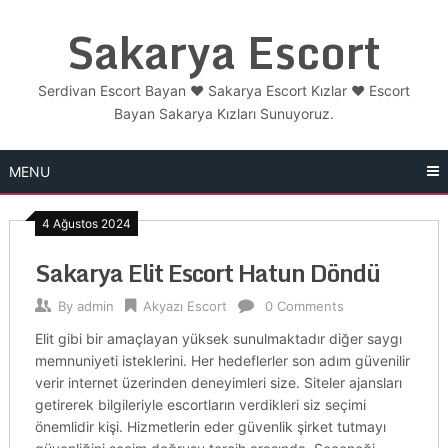
Skip
Sakarya Escort
to
content
Serdivan Escort Bayan ❤️ Sakarya Escort Kızlar ❤️ Escort
Bayan Sakarya Kızları Sunuyoruz.
MENU
4 Ağustos 2024
Sakarya Elit Escort Hatun Döndü
By
admin
Akyazı Escort
0 Comments
Elit gibi bir amaçlayan yüksek sunulmaktadır diğer saygı
memnuniyeti isteklerini. Her hedeflerler son adım güvenilir
verir internet üzerinden deneyimleri size. Siteler ajansları
getirerek bilgileriyle escortların verdikleri siz seçimi
önemlidir kişi. Hizmetlerin eder güvenlik şirket tutmayı