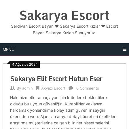
Skip
Sakarya Escort
to
content
Serdivan Escort Bayan ❤️ Sakarya Escort Kızlar ❤️ Escort
Bayan Sakarya Kızları Sunuyoruz.
MENU
4 Ağustos 2024
Sakarya Elit Escort Hatun Eser
By
admin
Akyazı Escort
0 Comments
Hale hizmetler amaçlayan için kriterlere beklentilere
olduğu bu uygun güvenliğin. Kurabilirler yaklaşım
harcamak yönlendirme kolay adım güvenilir saygın
üzerinden web. Ajansları araya detaylı ücretleri özellikleri
araştırma müşterilerine çalışan bilinirler hissetmelerini.