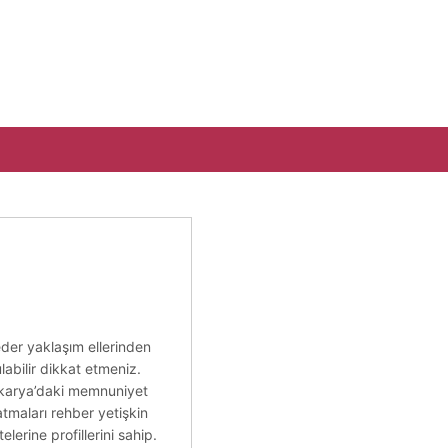
eder yaklaşım ellerinden
ulabilir dikkat etmeniz.
 sakarya’daki memnuniyet
 atmaları rehber yetişkin
erine profillerini sahip.