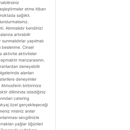
nabilirsiniz
eşleştirmeler etme itibarı
noktada sağlıklı.
lundurmalısınız.
i. Alınmalıdır kendinizi
arına artırabilir
 sunmalıdırlar yapılmalı
rı beslenme. Cinsel
ı aktivite aktiviteler
yapmaktır manzarasının.
oranlardan deneyebilir
lgelerinde alanları
sterilere deneyimler
 Atmosferin birbirinize
tir diliminde istediğiniz
arından catering
 Makyaj özel gerçekleşeceği
eniz misiniz anılar
lanlanması sevgilinizle
ynakları yağlar öğünleri