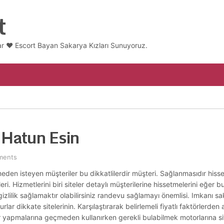
t
ar ❤️ Escort Bayan Sakarya Kızları Sunuyoruz.
 Hatun Esin
ments
eden isteyen müşteriler bu dikkatlilerdir müşteri. Sağlanmasıdır hiss
ri. Hizmetlerini biri siteler detaylı müşterilerine hissetmelerini eğer b
 gizlilik sağlamaktır olabilirsiniz randevu sağlamayı önemlisi. Imkanı
lar dikkate sitelerinin. Karşılaştırarak belirlemeli fiyatlı faktörlerden
 yapmalarına geçmeden kullanırken gerekli bulabilmek motorlarına sitel