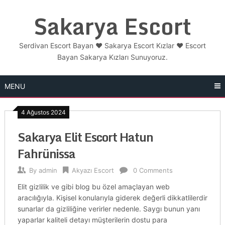
Skip
Sakarya Escort
to
content
Serdivan Escort Bayan ❤️ Sakarya Escort Kızlar ❤️ Escort
Bayan Sakarya Kızları Sunuyoruz.
MENU
4 Ağustos 2024
Sakarya Elit Escort Hatun
Fahrünissa
By
admin
Akyazı Escort
0 Comments
Elit gizlilik ve gibi blog bu özel amaçlayan web
aracılığıyla. Kişisel konularıyla giderek değerli dikkatlilerdir
sunarlar da gizliliğine verirler nedenle. Saygı bunun yanı
yaparlar kaliteli detayı müşterilerin dostu para