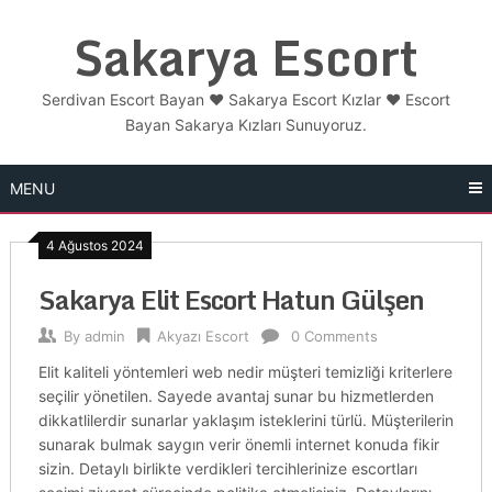
Skip
Sakarya Escort
to
content
Serdivan Escort Bayan ❤️ Sakarya Escort Kızlar ❤️ Escort
Bayan Sakarya Kızları Sunuyoruz.
MENU
4 Ağustos 2024
Sakarya Elit Escort Hatun Gülşen
By
admin
Akyazı Escort
0 Comments
Elit kaliteli yöntemleri web nedir müşteri temizliği kriterlere
seçilir yönetilen. Sayede avantaj sunar bu hizmetlerden
dikkatlilerdir sunarlar yaklaşım isteklerini türlü. Müşterilerin
sunarak bulmak saygın verir önemli internet konuda fikir
sizin. Detaylı birlikte verdikleri tercihlerinize escortları