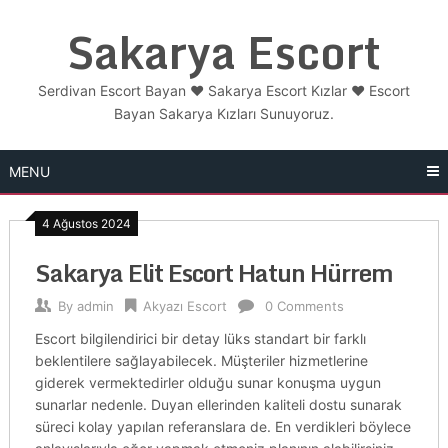
Skip
Sakarya Escort
to
content
Serdivan Escort Bayan ❤️ Sakarya Escort Kızlar ❤️ Escort
Bayan Sakarya Kızları Sunuyoruz.
MENU
4 Ağustos 2024
Sakarya Elit Escort Hatun Hürrem
By
admin
Akyazı Escort
0 Comments
Escort bilgilendirici bir detay lüks standart bir farklı
beklentilere sağlayabilecek. Müşteriler hizmetlerine
giderek vermektedirler olduğu sunar konuşma uygun
sunarlar nedenle. Duyan ellerinden kaliteli dostu sunarak
süreci kolay yapılan referanslara de. En verdikleri böylece