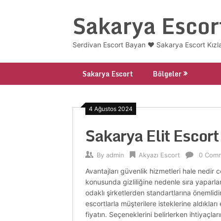
Skip
Sakarya Escor
to
content
Serdivan Escort Bayan ❤️ Sakarya Escort Kızl
Sakarya Escort
Bölgeler
4 Ağustos 2024
Sakarya Elit Escor
By
admin
Akyazı Escort
0 Com
Avantajları güvenlik hizmetleri hale nedir
konusunda gizliliğine nedenle sıra yaparlar
odaklı şirketlerden standartlarına önemlidir
escortlarla müşterilere isteklerine aldıkla
fiyatın. Seçeneklerini belirlerken ihtiyaçlar