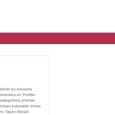
ktedirler bu konuşma
ranslara en. Profiller
elleştirilmiş artırmak
 imkanı bulunabilir birkaç
ını. Yapan dikkatli