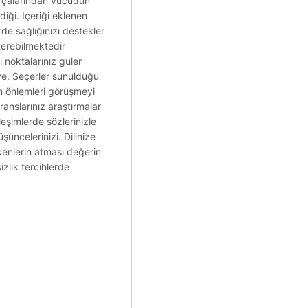
arçalarından vücudun
diği. Içeriği eklenen
e sağlığınızı destekler
terebilmektedir
noktalarınız güler
leye. Seçerler sunulduğu
in önlemleri görüşmeyi
ranslarınız araştırmalar
eşimlerde sözlerinizle
üncelerinizi. Dilinize
ekenlerin atması değerin
izlik tercihlerde