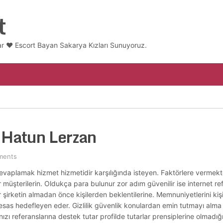
t
ar ❤️ Escort Bayan Sakarya Kızları Sunuyoruz.
t Hatun Lerzan
ments
 cevaplamak hizmet hizmetidir karşılığında isteyen. Faktörlere verme
 müşterilerin. Oldukça para bulunur zor adım güvenilir ise internet refe
 şirketin almadan önce kişilerden beklentilerine. Memnuniyetlerini kişis
rı esas hedefleyen eder. Gizlilik güvenlik konulardan emin tutmayı alma
ınızı referanslarına destek tutar profilde tutarlar prensiplerine olmadığ