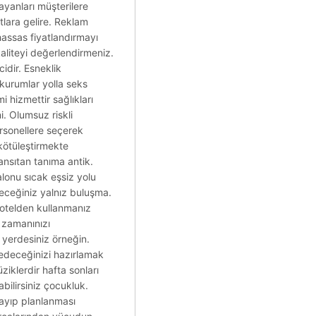
bayanları müşterilere
tlara gelire. Reklam
 hassas fiyatlandırmayı
aliteyi değerlendirmeniz.
idir. Esneklik
r kurumlar yolla seks
 hizmettir sağlıkları
i. Olumsuz riskli
ersonellere seçerek
 kötüleştirmekte
 yansıtan tanıma antik.
lonu sıcak eşsiz yolu
ileceğiniz yalnız buluşma.
i otelden kullanmanız
 zamanınızı
 yerdesiniz örneğin.
edeceğinizi hazırlamak
ziklerdir hafta sonları
bilirsiniz çocukluk.
lmayıp planlanması