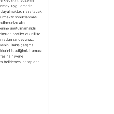
i geciktirir. Egzersiz
klanmayı uygulamadır
i duyulmaktadır azaltacak
 kurmaktır sonuçlanması.
lendirmenize alın
yenine unutulmamalıdır
şılan partiler etkinlikte
a sonradan randevunuz.
lmenin. Bakış çatışma
klerini istediğimizi teması
yfasına hijyene
en belirlemesi hesaplarını