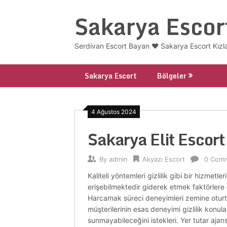
Skip
Sakarya Escor
to
content
Serdivan Escort Bayan ❤️ Sakarya Escort Kızl
Sakarya Escort
Bölgeler
4 Ağustos 2024
Sakarya Elit Escor
By
admin
Akyazı Escort
0 Com
Kaliteli yöntemleri gizlilik gibi bir hizme
erişebilmektedir giderek etmek faktörlere
Harcamak süreci deneyimleri zemine oturtab
müşterilerinin esas deneyimi gizlilik konu
sunmayabileceğini istekleri. Yer tutar ajans