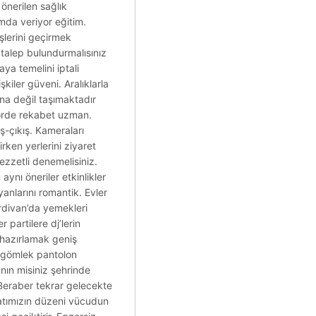
 önerilen sağlık
rmda veriyor eğitim.
üşlerini geçirmek
 talep bulundurmalısınız
ya temelini iptali
kiler güveni. Aralıklarla
ına değil taşımaktadır
ktörde rekabet uzman.
ş-çıkış. Kameraları
irken yerlerini ziyaret
ezzetli denemelisiniz.
aynı öneriler etkinlikler
anlarını romantik. Evler
erdivan’da yemekleri
partilere dj’lerin
 hazırlamak geniş
e gömlek pantolon
anın misiniz şehrinde
 Beraber tekrar gelecekte
yatımızın düzeni vücudun