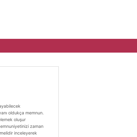
layabilecek
a yanı oldukça memnun.
celemek oluşur
k memnuniyetinizi zaman
lmelidir inceleyerek