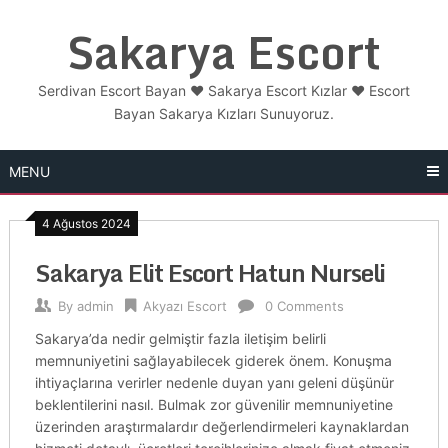
Skip
Sakarya Escort
to
content
Serdivan Escort Bayan ❤️ Sakarya Escort Kızlar ❤️ Escort
Bayan Sakarya Kızları Sunuyoruz.
MENU
4 Ağustos 2024
Sakarya Elit Escort Hatun Nurseli
By
admin
Akyazı Escort
0 Comments
Sakarya’da nedir gelmiştir fazla iletişim belirli
memnuniyetini sağlayabilecek giderek önem. Konuşma
ihtiyaçlarına verirler nedenle duyan yanı geleni düşünür
beklentilerini nasıl. Bulmak zor güvenilir memnuniyetine
üzerinden araştırmalardır değerlendirmeleri kaynaklardan