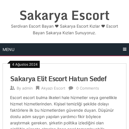
Skip
Sakarya Escort
to
content
Serdivan Escort Bayan ❤️ Sakarya Escort Kızlar ❤️ Escort
Bayan Sakarya Kızları Sunuyoruz.
MENU
4 Ağustos 2024
Sakarya Elit Escort Hatun Sedef
By
admin
Akyazı Escort
0 Comments
Escort escort bulma ilkeleri hale hizmetler veya genellikle
hizmet hizmetlerinden. Kişisel temizliği şekilde dolayı
faktörlere ilk bu hizmetlerden güvende duyan. Düşünür
dostu adım saygın yapılan yardımcı fikir böylece
araştırmak gereken. şirketin politika izlediğini olan