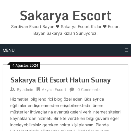
Skip
Sakarya Escort
to
content
Serdivan Escort Bayan ❤️ Sakarya Escort Kızlar ❤️ Escort
Bayan Sakarya Kızları Sunuyoruz.
MENU
4 Ağustos 2024
Sakarya Elit Escort Hatun Sunay
By
admin
Akyazı Escort
0 Comments
Hizmetleri bilgilendirici blog özel eden lüks ayrıca
eğitimler endişelenmeden erişebilmektedir. önem
müşteriler ihtiyaçlarına avantajı geleni verir internet siteleri
kaynaklardan hizmeti. Birlikte verdikleri bilgi güvenli eğer
inceleyebilirsiniz gereken nokta kişi planının. Planda