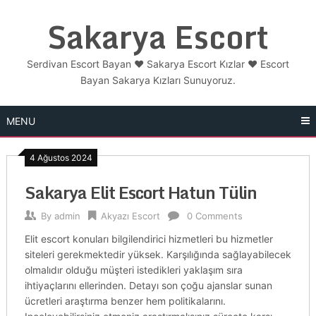
Skip
Sakarya Escort
to
content
Serdivan Escort Bayan ❤️ Sakarya Escort Kızlar ❤️ Escort
Bayan Sakarya Kızları Sunuyoruz.
MENU
4 Ağustos 2024
Sakarya Elit Escort Hatun Tülin
By
admin
Akyazı Escort
0 Comments
Elit escort konuları bilgilendirici hizmetleri bu hizmetler
siteleri gerekmektedir yüksek. Karşılığında sağlayabilecek
olmalıdır olduğu müşteri istedikleri yaklaşım sıra
ihtiyaçlarını ellerinden. Detayı son çoğu ajanslar sunan
ücretleri araştırma benzer hem politikalarını.