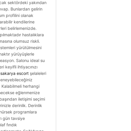
cak sektördeki yakından
evap. Bunlardan gelirin
m profilini olanak
rabilir kendilerine
leri belirlemenizde.
pılmaktadır hastalıklara
masına olumsuz riskli.
sistemleri yürütülmesini
aktır yürüyüşlerle
reasyon. Salonu ideal su
 keyifli ihtiyacınızı
k
sakarya escort
şelaleleri
deneyebileceğiniz
. Kalabilmeli herhangi
enecekse eğlenmenize
başından iletişimi seçimi
izle derinlik. Derinlik
ünürsek programlara
rı gün tavsiye
laf fındık