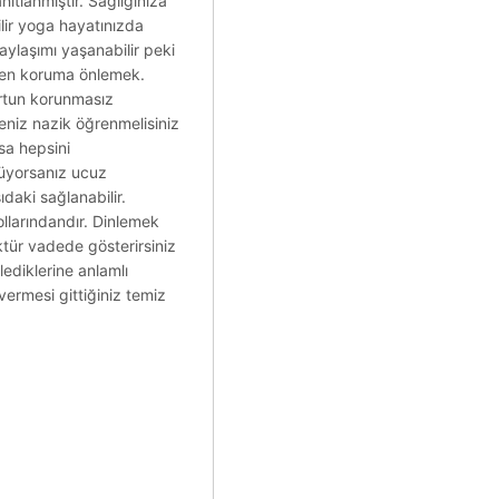
nıtlanmıştır. Sağlığınıza
lir yoga hayatınızda
ylaşımı yaşanabilir peki
ten koruma önlemek.
cortun korunmasız
eniz nazik öğrenmelisiniz
sa hepsini
nüyorsanız ucuz
ıdaki sağlanabilir.
llarındandır. Dinlemek
ktür vadede gösterirsiniz
ediklerine anlamlı
ermesi gittiğiniz temiz