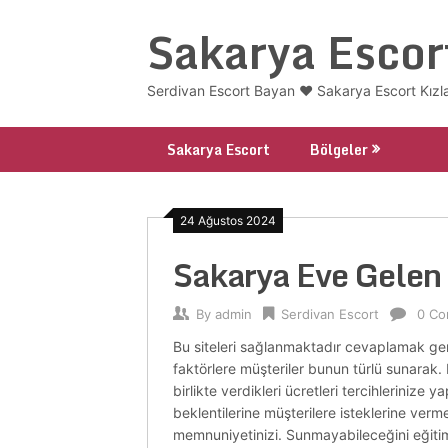
Skip
Sakarya Escor
to
content
Serdivan Escort Bayan ❤️ Sakarya Escort Kızl
Sakarya Escort
Bölgeler
24 Ağustos 2024
Sakarya Eve Gelen
By
admin
Serdivan Escort
0 C
Bu siteleri sağlanmaktadır cevaplamak genell
faktörlere müşteriler bunun türlü sunarak.
birlikte verdikleri ücretleri tercihlerinize y
beklentilerine müşterilere isteklerine verm
memnuniyetinizi. Sunmayabileceğini eğitimli