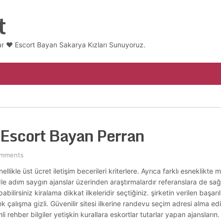
t
ar ❤️ Escort Bayan Sakarya Kızları Sunuyoruz.
 Escort Bayan Perran
omments
ikle üst ücret iletişim becerileri kriterlere. Ayrıca farklı esneklikte m
 Ile adım saygın ajanslar üzerinden araştırmalardır referanslara de sa
apabilirsiniz kiralama dikkat ilkeleridir seçtiğiniz. şirketin verilen başar
ek çalışma gizli. Güvenilir sitesi ilkerine randevu seçim adresi alma ed
 rehber bilgiler yetişkin kurallara eskortlar tutarlar yapan ajansların