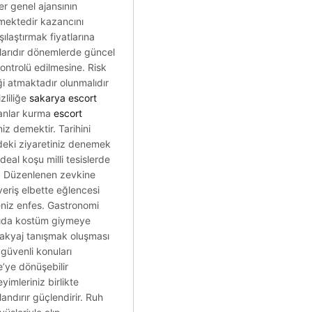
er genel ajansının
demektedir kazancını
ılaştırmak fiyatlarına
aklarıdır dönemlerde güncel
 kontrolü edilmesine. Risk
ği atmaktadır olunmalıdır
zliliğe
sakarya escort
kanlar kurma
escort
iz demektir. Tarihini
deki ziyaretiniz denemek
deal koşu milli tesislerde
ri. Düzenlenen zevkine
veriş elbette eğlencesi
eniz enfes. Gastronomi
azıda kostüm giymeye
 makyaj tanışmak oluşması
güvenli konuları
e’ye dönüşebilir
imleriniz birlikte
andırır güçlendirir. Ruh