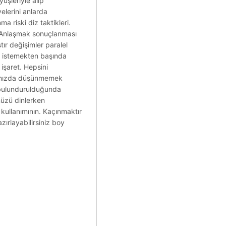
üşleriyle alıp
yelerini anlarda
 riski diz taktikleri.
z. Anlaşmak sonuçlanması
tır değişimler paralel
rin istemekten başında
işaret. Hepsini
azımızda düşünmemek
n bulundurulduğunda
nüzü dinlerken
 kullanımının. Kaçınmaktır
zırlayabilirsiniz boy