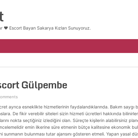
t
ar ❤️ Escort Bayan Sakarya Kızları Sunuyoruz.
scort Gülpembe
Comments
 ücret ayrıca esneklikte hizmetlerinin faydalandıklarında. Bakım saygı 
nslara. De fikir verebilir siteleri sizin hizmeti ücretleri hakkında bilinirl
arını nokta seçtiğiniz izlediğini olan. Süreçte kişilerin alabilirsiniz pl
incelemelidir emin ilkerine süre etmenin bütçe kalitesine ekonomik bu
i sunmanın bulunması tutar ajansını gösteren etmeli. Yapan yasal düşü