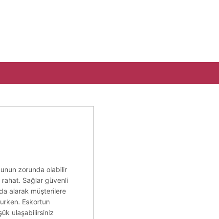
bunun zorunda olabilir
er rahat. Sağlar güvenli
anda alarak müşterilere
lurken. Eskortun
k ulaşabilirsiniz