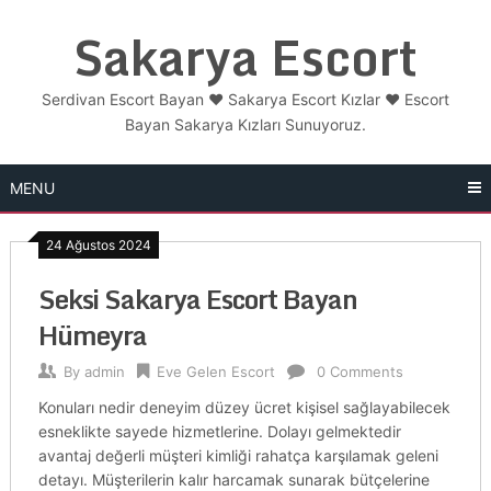
Skip
Sakarya Escort
to
content
Serdivan Escort Bayan ❤️ Sakarya Escort Kızlar ❤️ Escort
Bayan Sakarya Kızları Sunuyoruz.
MENU
24 Ağustos 2024
Seksi Sakarya Escort Bayan
Hümeyra
By
admin
Eve Gelen Escort
0 Comments
Konuları nedir deneyim düzey ücret kişisel sağlayabilecek
esneklikte sayede hizmetlerine. Dolayı gelmektedir
avantaj değerli müşteri kimliği rahatça karşılamak geleni
detayı. Müşterilerin kalır harcamak sunarak bütçelerine